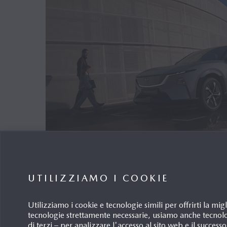
NUOVA MAZDA CX‑6
e
: IL 
UTILIZZIAMO I COOKIE
CHE UNISCE PIACERE DI GU
TECNOLOGIA INTELLIGENTE
Utilizziamo i cookie e tecnologie simili per offrirti la m
AVANZATA
tecnologie strettamente necessarie, usiamo anche tecnol
di terzi – per analizzare l'accesso al sito web e il success
Petit-Lancy, 09/07/2026