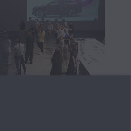
EATIVO ALLE ESPERIENZE
N CURA: MAZDA X ECAL
E VISIONI DEL DESIGN