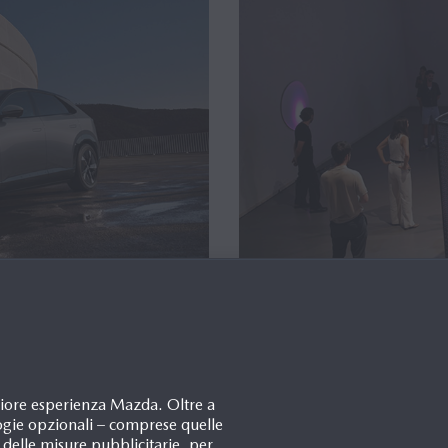
SUV ELETTRICO
DAL DIALOGO CR
IDA,
PROGETTATE CO
 E SICUREZZA
DANNO VITA ALL
igliore esperienza Mazda. Oltre a
Petit-Lancy, 07/07/2026
ogie opzionali – comprese quelle
o delle misure pubblicitarie, per