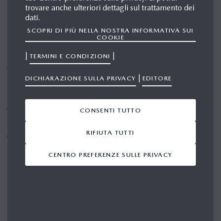
trovare anche ulteriori dettagli sul trattamento dei
dati.
SCOPRI DI PIÙ NELLA NOSTRA INFORMATIVA SUI
COOKIE
Mazda Vision X-Coupe
|
|
TERMINI E CONDIZIONI
Mazda Vision X-Coupé incarna un’ulteriore evoluzione
|
DICHIARAZIONE SULLA PRIVACY
EDITORE
del linguaggio di design Kodo e della tecnologia
“Mazda Mobile Carbon Capture”
Mazda Vision X-Compact propone un modello digitale
CONSENTI TUTTO
sensoriale umano e una IA empatica
RIFIUTA TUTTI
La nuova Mazda CX-5 viene presentata al pubblico per
la prima volta
CENTRO PREFERENZE SULLE PRIVACY
Oggi, durante la conferenza stampa al Japan Mobility Show