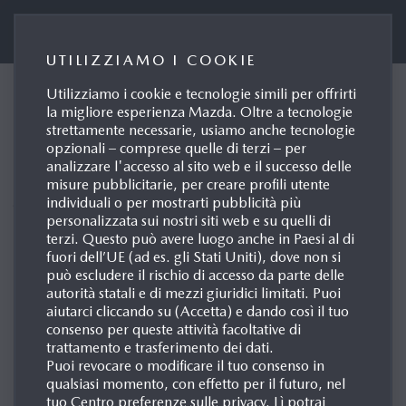
Mazda (Suisse) SA
UTILIZZIAMO I COOKIE
Utilizziamo i cookie e tecnologie simili per offrirti
MAZDA PRESENTA IN
la migliore esperienza Mazda. Oltre a tecnologie
strettamente necessarie, usiamo anche tecnologie
ANTEPRIMA MONDIALE
opzionali – comprese quelle di terzi – per
DUE CONCEPT CAR AL
analizzare l'accesso al sito web e il successo delle
misure pubblicitarie, per creare profili utente
JAPAN MOBILITY SHOW
individuali o per mostrarti pubblicità più
personalizzata sui nostri siti web e su quelli di
Hiroshima / Petit-Lancy, 29.10.2025
terzi. Questo può avere luogo anche in Paesi al di
fuori dell’UE (ad es. gli Stati Uniti), dove non si
può escludere il rischio di accesso da parte delle
autorità statali e di mezzi giuridici limitati. Puoi
aiutarci cliccando su (Accetta) e dando così il tuo
consenso per queste attività facoltative di
trattamento e trasferimento dei dati.
Puoi revocare o modificare il tuo consenso in
qualsiasi momento, con effetto per il futuro, nel
tuo Centro preferenze sulle privacy. Lì potrai