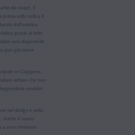
ette da coupé, il
prima volta indica il
tacolo dall’estetica
lativa grazie al tetto
zda6e sarà disponibile
lo può già essere
ncipale in Giappone,
roduce vetture che non
 leggendarie roadster
one nel design e nella
e. Anche il nuovo
 a zero emissioni