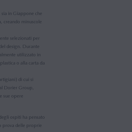
e sia in Giappone che
ura, creando minuscole
mente selezionati per
 del design. Durante
almente utilizzato in
lastica o alla carta da
igiani) di cui si
 al Dorier Group,
le sue opere
degli ospiti ha pensato
 prova delle proprie