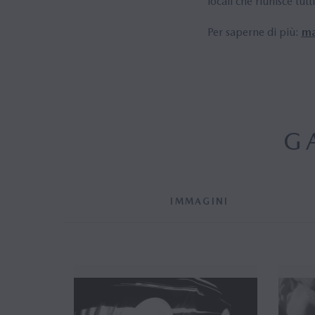
locali che riunisce tut
Per saperne di più:
ma
G
IMMAGINI