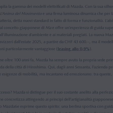
a la gamma dei modelli elettrificati di Mazda. Con la sua silhou
 L’Anima del Movimento
e una firma luminosa dinamica che per la 
batteria, detta nuovi standard in fatto di forma e funzionalità. L’abi
 al concetto giapponese di
Ma
e offre un’esperienza di guida super
ll’illuminazione d’ambiente e ai materiali pregiati. La nuova Ma
 svizzeri dall’estate 2025, a partire da CHF 43 600.–, ma il model
oni particolarmente vantaggiose (
leasing allo 0,9%
).
one oltre 100 anni fa, Mazda ha sempre avuto la propria sede pri
a della città di Hiroshima. Qui, dagli anni Sessanta, l’azienda p
re esigenze di mobilità, ma incantano ed emozionano: tra queste,
.
ccesso? Mazda si distingue per il suo costante anelito alla perfezi
he concretizza attingendo ai principi dell’artigianalità giappones
o Mazda6e esprime questo spirito: una berlina sportiva con guida