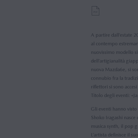
A partire dall’estate 
al contempo estremame
nuovissimo modello si 
dell’artigianalità gia
nuova Mazda6e, si sono
connubio fra la tradiz
riflettori si sono acce
Titolo degli eventi: «
Gli eventi hanno visto 
Shoko Iragashi nasce c
musica synth, il pop g
L’artista definisce il 