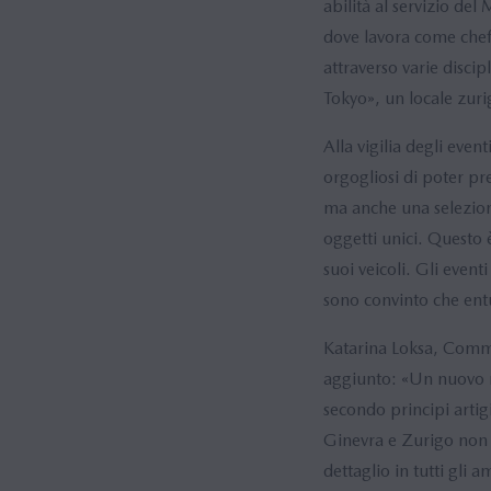
abilità al servizio del
dove lavora come chef
attraverso varie discip
Tokyo», un locale zurig
Alla vigilia degli ev
orgogliosi di poter pr
ma anche una selezione
oggetti unici. Questo 
suoi veicoli. Gli even
sono convinto che entu
Katarina Loksa, Comm
aggiunto: «Un nuovo m
secondo principi artig
Ginevra e Zurigo non 
dettaglio in tutti gli 