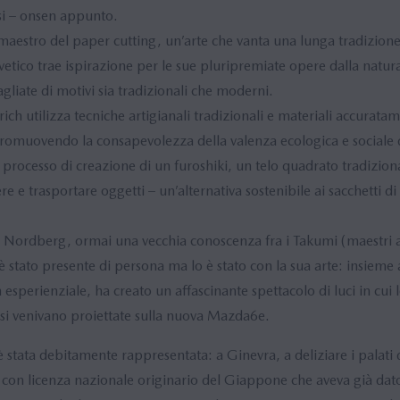
si – onsen appunto.
aestro del paper cutting, un’arte che vanta una lunga tradizion
 elvetico trae ispirazione per le sue pluripremiate opere dalla nat
gliate di motivi sia tradizionali che moderni.
ich utilizza tecniche artigianali tradizionali e materiali accurata
 promuovendo la consapevolezza della valenza ecologica e sociale
l processo di creazione di un furoshiki, un telo quadrato tradizion
e trasportare oggetti – un’alternativa sostenibile ai sacchetti di p
ro Nordberg, ormai una vecchia conoscenza fra i Takumi (maestri art
stato presente di persona ma lo è stato con la sua arte: insieme
 esperienziale, ha creato un affascinante spettacolo di luci in cui 
esi venivano proiettate sulla nuova Mazda6e.
è stata debitamente rappresentata: a Ginevra, a deliziare i palati 
con licenza nazionale originario del Giappone che aveva già dato