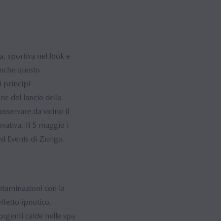
, sportiva nel look e
Anche questo
i principi
ne del lancio della
sservare da vicino il
vativa. Il 5 maggio i
Jed Events di Zurigo.
ntaminazioni con la
ffetto ipnotico.
sorgenti calde nelle spa