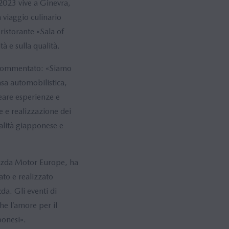
l 2023 vive a Ginevra,
 viaggio culinario
ristorante «Sala of
à e sulla qualità.
a commentato: «Siamo
asa automobilistica,
eare esperienze e
e e realizzazione dei
alità giapponese e
azda Motor Europe, ha
to e realizzato
da. Gli eventi di
e l’amore per il
ponesi».