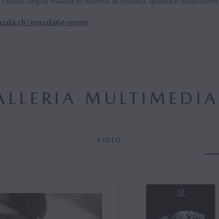
ti i valori targati Mazda in materia di estetica, qualità e dinamismo
zda.ch/mazda6e-event
ALLERIA MULTIMEDIA
VIDEO