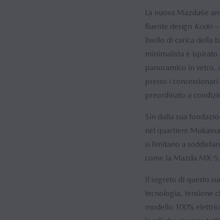
La nuova Mazda6e ampli
fluente design
Kodo –
livello di carica della 
minimalista è ispirato
panoramico in vetro, a
presso i concessionari
preordinato a condizi
Sin dalla sua fondazi
nel quartiere Mukainad
si limitano a soddisfa
come la Mazda MX-5
Il segreto di questo su
tecnologia, tensione c
modello 100% elettric