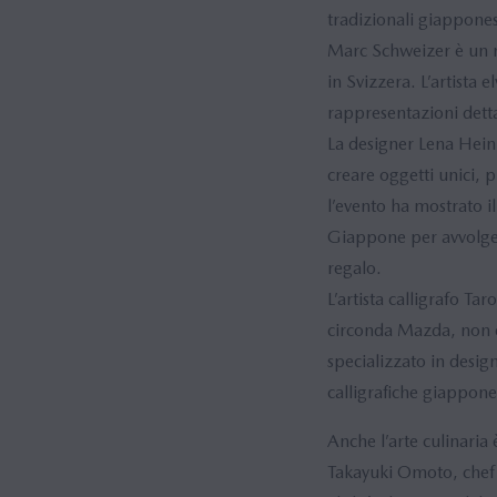
tradizionali giappone
Marc Schweizer è un m
in Svizzera. L’artista
rappresentazioni detta
La designer Lena Heinr
creare oggetti unici,
l’evento ha mostrato i
Giappone per avvolgere 
regalo.
L’artista calligrafo Ta
circonda Mazda, non è 
specializzato in design
calligrafiche giappon
Anche l’arte culinaria 
Takayuki Omoto, chef 