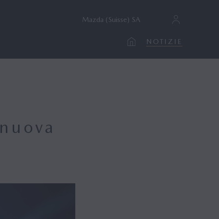
Mazda (Suisse) SA
NOTIZIE
 nuova