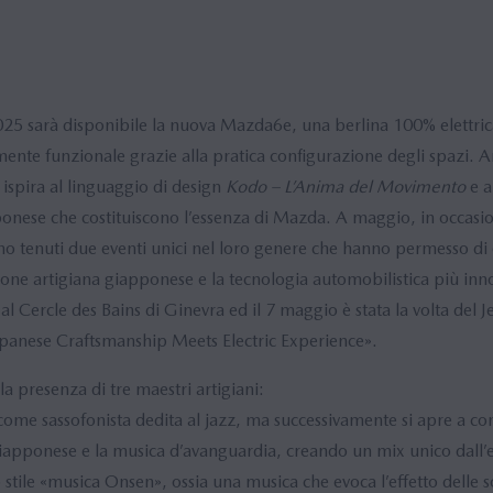
2025 sarà disponibile la nuova Mazda6e, una berlina 100% elettrica
nte funzionale grazie alla pratica configurazione degli spazi. 
ispira al linguaggio di design
Kodo – L’Anima del Movimento
e a
pponese che costituiscono l’essenza di Mazda. A maggio, in occasio
 tenuti due eventi unici nel loro genere che hanno permesso di o
ione artigiana giapponese e la tecnologia automobilistica più inno
si al Cercle des Bains di Ginevra ed il 7 maggio è stata la volta del 
Japanese Craftsmanship Meets Electric Experience».
la presenza di tre maestri artigiani:
ome sassofonista dedita al jazz, ma successivamente si apre a co
iapponese e la musica d’avanguardia, creando un mix unico dall’e
suo stile «musica Onsen», ossia una musica che evoca l’effetto delle 