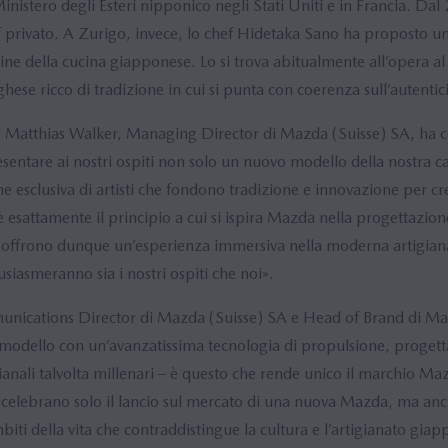
 Ministero degli Esteri nipponico negli Stati Uniti e in Francia. Da
 privato. A Zurigo, invece, lo chef Hidetaka Sano ha proposto un
line della cucina giapponese. Lo si trova abitualmente all’opera al 
hese ricco di tradizione in cui si punta con coerenza sull’autenticit
enti Matthias Walker, Managing Director di Mazda (Suisse) SA, h
esentare ai nostri ospiti non solo un nuovo modello della nostra c
 esclusiva di artisti che fondono tradizione e innovazione per cr
è esattamente il principio a cui si ispira Mazda nella progettazion
ti offrono dunque un’esperienza immersiva nella moderna artigian
siasmeranno sia i nostri ospiti che noi».
unications Director di Mazda (Suisse) SA e Head of Brand di M
odello con un’avanzatissima tecnologia di propulsione, progetta
ianali talvolta millenari – è questo che rende unico il marchio Maz
celebrano solo il lancio sul mercato di una nuova Mazda, ma anch
ambiti della vita che contraddistingue la cultura e l’artigianato giap